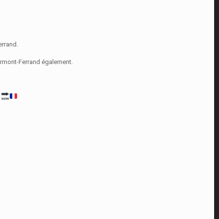
Ferrand.
Clermont-Ferrand également.
s